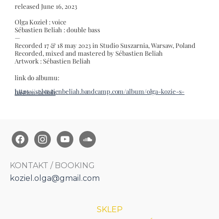
released June 16, 2023
Olga Kozieł : voice
Sébastien Beliah : double bass
—
Recorded 17 & 18 may 2023 in Studio Suszarnia, Warsaw, Poland
Recorded, mixed and mastered by Sébastien Beliah
Artwork : Sébastien Beliah
link do albumu:
https://sebastienbeliah.bandcamp.com/album/olga-kozie-s-bastien-beliah
KONTAKT / BOOKING
koziel.olga@gmail.com
SKLEP